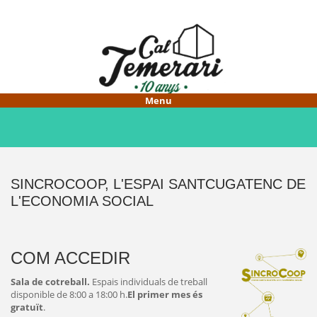
Vés
al
contingut
HOME
CAL TEMERARI
FER-ME SOCI/A
SINCROCOOP, L'ESPAI SANTCUGATENC DE
L'ECONOMIA SOCIAL
PROJECTES
COM ACCEDIR
Sala de cotreball.
Espais individuals de treball
disponible de 8:00 a 18:00 h.
El primer mes és
gratuït
.