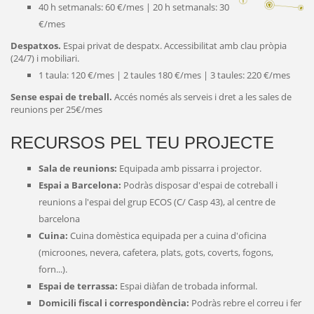
40 h setmanals: 60 €/mes | 20 h setmanals: 30
€/mes
Despatxos.
Espai privat de despatx. Accessibilitat amb clau pròpia
(24/7) i mobiliari.
1 taula: 120 €/mes | 2 taules 180 €/mes | 3 taules: 220 €/mes
Sense espai de treball.
Accés només als serveis i dret a les sales de
reunions per 25€/mes
RECURSOS PEL TEU PROJECTE
Sala de reunions:
Equipada amb pissarra i projector.
Espai a Barcelona:
Podràs disposar d'espai de cotreball i
reunions a l'espai del grup ECOS (C/ Casp 43), al centre de
barcelona
Cuina:
Cuina domèstica equipada per a cuina d'oficina
(microones, nevera, cafetera, plats, gots, coverts, fogons,
forn...).
Espai de terrassa:
Espai diàfan de trobada informal.
Domicili fiscal i correspondència:
Podràs rebre el correu i fer