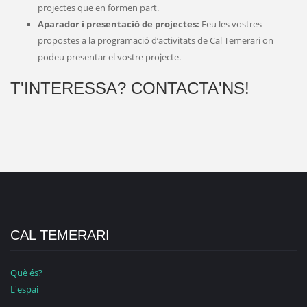
projectes que en formen part.
Aparador i presentació de projectes:
Feu les vostres
propostes a la programació d’activitats de Cal Temerari on
podeu presentar el vostre projecte.
T'INTERESSA? CONTACTA'NS!
CAL TEMERARI
Què és?
L'espai