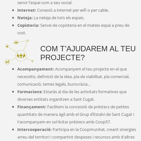
servir l'espai com a seu social.
Internet:
Conexió a internet per wifi o per cable.
Neteja:
La neteja de tots els espais.
Copisteria:
Servei de copisteria en el mateix espai a preu de
cost.
COM T’AJUDAREM AL TEU
PROJECTE?
Acompanyament:
Acompanyem el teu projecte en el que
necessitis, definició de la idea, pla de viabilitat, pla comercial,
comunicació, temes legals, burocràcia…
Formacions:
Estaràs al dia de les activitats formatives que
diverses entitats organitzen a Sant Cugat.
Finançament:
Facilitem la concessió de préstecs de petites
quantitats de manera àgil amb el Grup d’Estalvi de Sant Cugat i
t’acompanyem en sol·licitar préstecs amb Coop57.
Intercooperació:
Participa en la Coopmunitat, creant sinergies
arreu del territori i compartint despeses i recursos amb d'altres